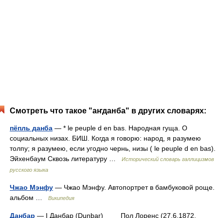
Смотреть что такое "аҥданба" в других словарях:
пёпль данба
— * le peuple d en bas. Народная гуща. О
социальных низах. БИШ. Когда я говорю: народ, я разумею
толпу; я разумею, если угодно чернь, низы ( le peuple d en bas).
Эйхенбаум Сквозь литературу …
Исторический словарь галлицизмов
русского языка
Чжао Мэнфу
— Чжао Мэнфу. Автопортрет в бамбуковой роще.
альбом …
Википедия
Данбар
— I Данбар (Dunbar) Пол Лоренс (27.6.1872,