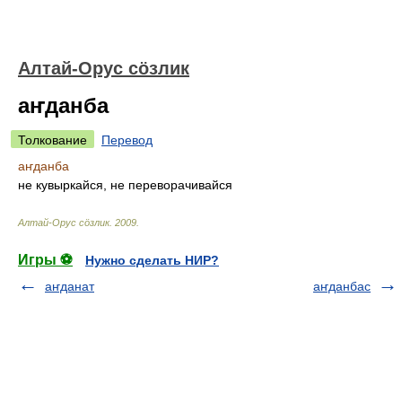
Алтай-Орус сöзлик
аҥданба
Толкование
Перевод
аҥданба
не кувыркайся, не переворачивайся
Алтай-Орус сöзлик
.
2009
.
Игры ⚽
Нужно сделать НИР?
аҥданат
аҥданбас