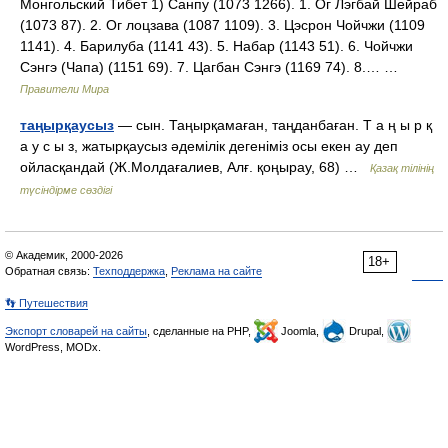
Монгольский Тибет 1) Санпу (1073 1266). 1. Ог Лэгбай Шейраб
(1073 87). 2. Ог лоцзава (1087 1109). 3. Цэсрон Чойчжи (1109
1141). 4. Барилуба (1141 43). 5. Набар (1143 51). 6. Чойчжи
Сэнгэ (Чапа) (1151 69). 7. Цагбан Сэнгэ (1169 74). 8.… …
Правители Мира
таңырқаусыз
— сын. Таңырқамаған, таңданбаған. Т а ң ы р қ
а у с ы з, жатырқаусыз әдемілік дегеніміз осы екен ау деп
ойласқандай (Ж.Молдағалиев, Алғ. қоңырау, 68) …
Қазақ тілінің
түсіндірме сөздігі
© Академик, 2000-2026
18+
Обратная связь:
Техподдержка
,
Реклама на сайте
👣 Путешествия
Экспорт словарей на сайты
, сделанные на PHP,
Joomla,
Drupal,
WordPress, MODx.